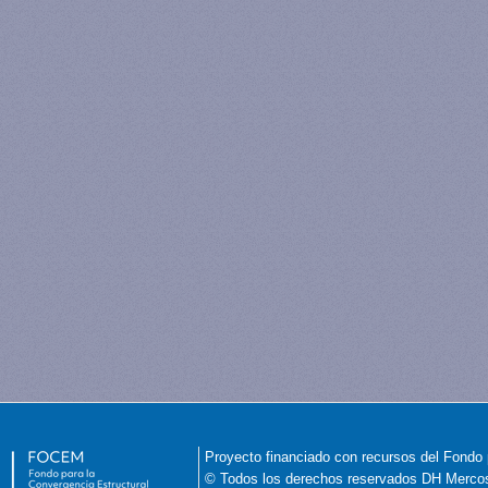
Proyecto financiado con recursos del Fondo 
© Todos los derechos reservados DH Merco