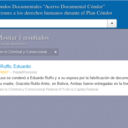
Fondos Documentales “Acervo Documental Cóndor”
aciones a los derechos humanos durante el Plan Cóndor
ostrar 1 resultados
scrição arquivística
Juzgado en lo Criminal y Correccional Federal N°5 de la Capital Federal
Ruffo, Eduardo
F8507
Pasta/Processo
usa se condenó a Eduardo Ruffo y a su esposa por la falsificación de documen
su madre, Graciela Rutilo Artés, en Bolivia. Ambas fueron entregadas en la fron
n lo Criminal y Correccional Federal N°5 de la Capital Federal