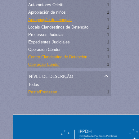
Automotores Orletti
1
Apropiación de niños
1
Apropriação de crianças
1
Locais Clandestinos de Detenção
1
Processos Judiciais
1
Expedientes Judiciales
1
Operación Cóndor
1
Centro Clandestino de Detención
1
Operação Condor
1
nível de descrição
Todos
Pasta/Processo
1