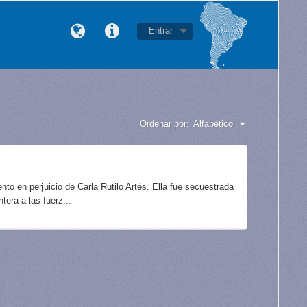
Entrar
Ordenar por:
Alfabético
to en perjuicio de Carla Rutilo Artés. Ella fue secuestrada
tera a las fuerz...