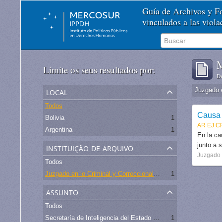
Guía de Archivos y 
vinculados a las viol
M
Limite os seus resultados por:
De
local
Todos
Causa 
Bolivia
1
AR EJ C
Argentina
1
En la ca
instituição de arquivo
junto a 
Juzgado e
Todos
Juzgado en lo Criminal y Correccional Federal N°5 de la Capital Federal
1
assunto
Todos
Secretaría de Inteligencia del Estado (SIDE) - Argentina (
1