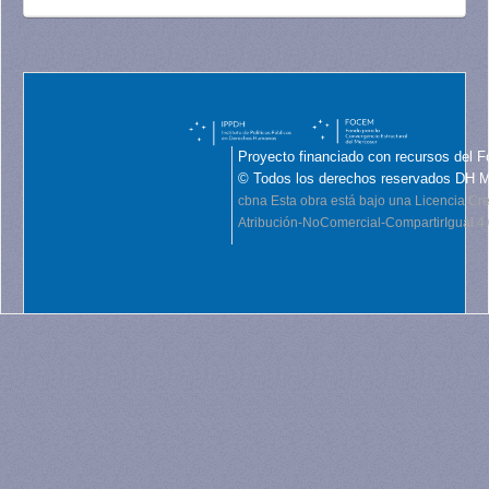
Proyecto financiado con recursos del F
© Todos los derechos reservados DH 
cbna
Esta obra está bajo una Licencia C
Atribución-NoComercial-CompartirIgual 4.0