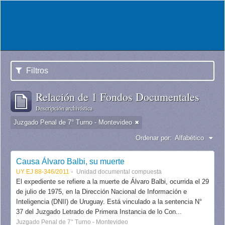
Filtros
Relación de 1 Fondos Documentales
Descripción archivística
Juzgado Penal de 7° Turno - Montevideo
Ordenar por:
Alfabético
Causa Álvaro Balbi, su muerte
UY EJ 88-346/2011
Unidad documental compuesta
El expediente se refiere a la muerte de Álvaro Balbi, ocurrida el 29
de julio de 1975, en la Dirección Nacional de Información e
Inteligencia (DNII) de Uruguay. Está vinculado a la sentencia N°
37 del Juzgado Letrado de Primera Instancia de lo Con...
Juzgado Penal de 7° Turno - Montevideo