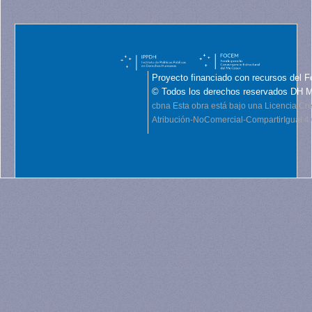
Proyecto financiado con recursos del F
© Todos los derechos reservados DH 
cbna
Esta obra está bajo una Licencia C
Atribución-NoComercial-CompartirIgual 4.0