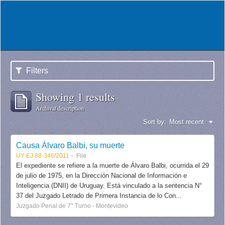
Filters
Showing 1 results
Archival description
Sort by:
Most recent
Causa Álvaro Balbi, su muerte
UY EJ 88-346/2011
File
El expediente se refiere a la muerte de Álvaro Balbi, ocurrida el 29
de julio de 1975, en la Dirección Nacional de Información e
Inteligencia (DNII) de Uruguay. Está vinculado a la sentencia N°
37 del Juzgado Letrado de Primera Instancia de lo Con...
Juzgado Penal de 7° Turno - Montevideo