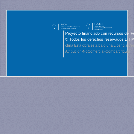
Proyecto financiado con recursos del F
© Todos los derechos reservados DH 
cbna
Esta obra está bajo una Licencia C
Atribución-NoComercial-CompartirIgual 4.0