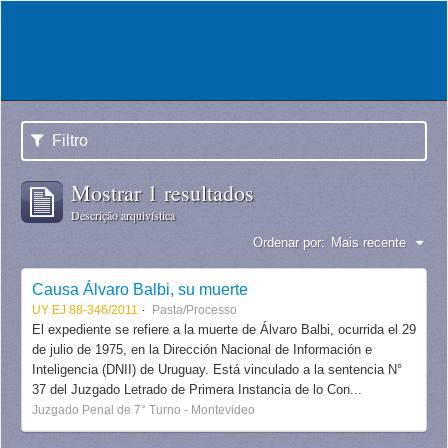
Filtro
Mostrar 1 resultados
Descrição arquivística
Ordenar por:
Mais recente
Causa Álvaro Balbi, su muerte
UY EJ 88-346/2011
Pasta/Processo
El expediente se refiere a la muerte de Álvaro Balbi, ocurrida el 29
de julio de 1975, en la Dirección Nacional de Información e
Inteligencia (DNII) de Uruguay. Está vinculado a la sentencia N°
37 del Juzgado Letrado de Primera Instancia de lo Con...
Juzgado Penal de 7° Turno - Montevideo