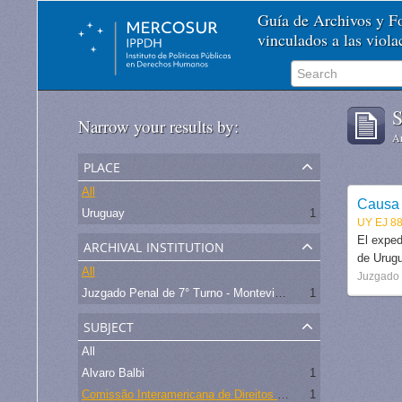
Guía de Archivos y 
vinculados a las viol
S
Narrow your results by:
Ar
place
All
Causa 
Uruguay
1
UY EJ 88
archival institution
El exped
de Urugu
All
Juzgado 
Juzgado Penal de 7° Turno - Montevideo
1
subject
All
Alvaro Balbi
1
Comissão Interamericana de Direitos Humanos
1