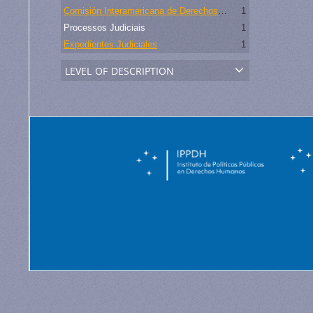
Comisión Interamericana de Derechos Humanos
1
Processos Judiciais
1
Expedientes Judiciales
1
level of description