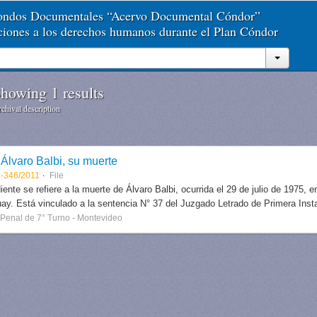
Fondos Documentales “Acervo Documental Cóndor”
aciones a los derechos humanos durante el Plan Cóndor
howing 1 results
chival description
Álvaro Balbi, su muerte
-346/2011
File
iente se refiere a la muerte de Álvaro Balbi, ocurrida el 29 de julio de 1975, e
ay. Está vinculado a la sentencia N° 37 del Juzgado Letrado de Primera Insta
Penal de 7° Turno - Montevideo