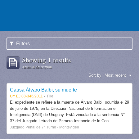
Filters
Showing 1 results
Archival description
Sort by:
Most recent
Causa Álvaro Balbi, su muerte
UY EJ 88-346/2011
File
El expediente se refiere a la muerte de Álvaro Balbi, ocurrida el 29
de julio de 1975, en la Dirección Nacional de Información e
Inteligencia (DNII) de Uruguay. Está vinculado a la sentencia N°
37 del Juzgado Letrado de Primera Instancia de lo Con...
Juzgado Penal de 7° Turno - Montevideo