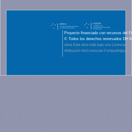
Proyecto financiado con recursos del F
© Todos los derechos reservados DH 
cbna
Esta obra está bajo una Licencia C
Atribución-NoComercial-CompartirIgual 4.0