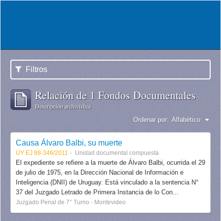
Filtros
Relación de 1 Fondos Documentales
Descripción archivística
Ordenar por:
Alfabético
Causa Álvaro Balbi, su muerte
UY EJ 88-346/2011
Unidad documental compuesta
El expediente se refiere a la muerte de Álvaro Balbi, ocurrida el 29
de julio de 1975, en la Dirección Nacional de Información e
Inteligencia (DNII) de Uruguay. Está vinculado a la sentencia N°
37 del Juzgado Letrado de Primera Instancia de lo Con...
Juzgado Penal de 7° Turno - Montevideo