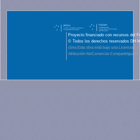
Proyecto financiado con recursos del F
© Todos los derechos reservados DH 
cbna
Esta obra está bajo una Licencia C
Atribución-NoComercial-CompartirIgual 4.0