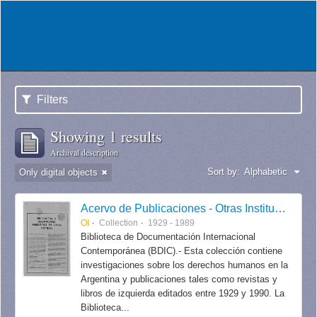
Filters
Showing 1 results
Archival description
Sort by:
Alphabetic
Only digital objects
Acervo de Publicaciones - Otras Instituciones
OI
Collection
1929 - 1989
Biblioteca de Documentación Internacional
Contemporánea (BDIC).- Esta colección contiene
investigaciones sobre los derechos humanos en la
Argentina y publicaciones tales como revistas y
libros de izquierda editados entre 1929 y 1990. La
Biblioteca...