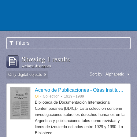
Filters
Showing 1 results
Archival description
Sort by:
Alphabetic
Only digital objects
Acervo de Publicaciones - Otras Instituciones
OI
Collection
1929 - 1989
Biblioteca de Documentación Internacional
Contemporánea (BDIC).- Esta colección contiene
investigaciones sobre los derechos humanos en la
Argentina y publicaciones tales como revistas y
libros de izquierda editados entre 1929 y 1990. La
Biblioteca...