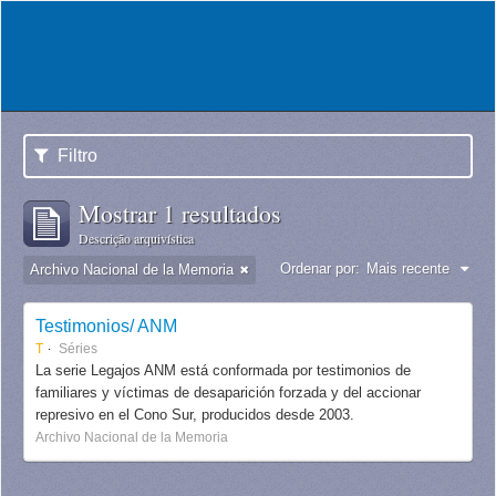
Filtro
Mostrar 1 resultados
Descrição arquivística
Ordenar por:
Mais recente
Archivo Nacional de la Memoria
Testimonios/ ANM
T
Séries
La serie Legajos ANM está conformada por testimonios de
familiares y víctimas de desaparición forzada y del accionar
represivo en el Cono Sur, producidos desde 2003.
Archivo Nacional de la Memoria