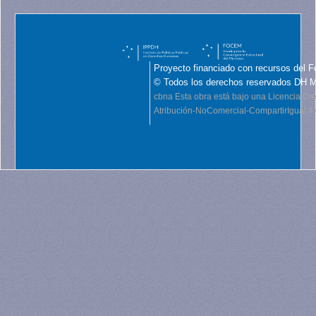
Proyecto financiado con recursos del F
© Todos los derechos reservados DH 
cbna
Esta obra está bajo una Licencia C
Atribución-NoComercial-CompartirIgual 4.0