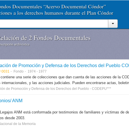
Fondos Documentales “Acervo Documental Cóndor”
aciones a los derechos humanos durante el Plan Cóndor
elación de 2 Fondos Documentales
scripción archivística
ación de Promoción y Defensa de los Derechos del Pueblo 
 0031
Fondo
1974 - 1977
 contiene una serie de colecciones que dan cuenta de las acciones de la CODE
 internacionales, y las acciones judiciales. Pueden encontrarse actas, boletin
ión de Promoción y Defensa de los Derechos del Pueblo - CODEPU***
onios/ ANM
 Legajos ANM está conformada por testimonios de familiares y víctimas de des
dos desde 2003.
Nacional de la Memoria