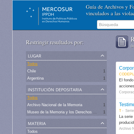
Guía de Archivos y 
vinculados a las viol
R
Restringir resultados por:
De
lugar
Todos
Corpor
Chile
1
CODEPU
Argentina
1
El fondo
acciones
institución depositaria
Corporac
Todos
Testim
Archivo Nacional de la Memoria
1
T
Serie
Museo de la Memoria y los Derechos Humanos - Chile
1
La serie
materia
produci
Archivo 
Todos