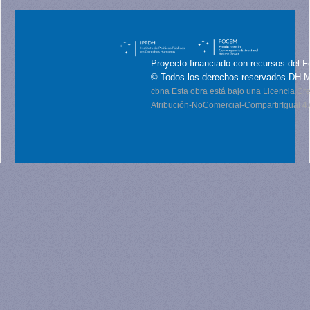
Proyecto financiado con recursos del F
© Todos los derechos reservados DH 
cbna
Esta obra está bajo una Licencia C
Atribución-NoComercial-CompartirIgual 4.0