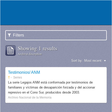
Filters
Showing 1 results
Archival description
Sort by:
Most recent
Testimonios/ ANM
T
Series
La serie Legajos ANM está conformada por testimonios de
familiares y víctimas de desaparición forzada y del accionar
represivo en el Cono Sur, producidos desde 2003.
Archivo Nacional de la Memoria