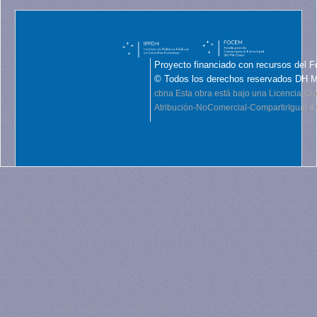
Proyecto financiado con recursos del F
© Todos los derechos reservados DH 
cbna
Esta obra está bajo una Licencia C
Atribución-NoComercial-CompartirIgual 4.0