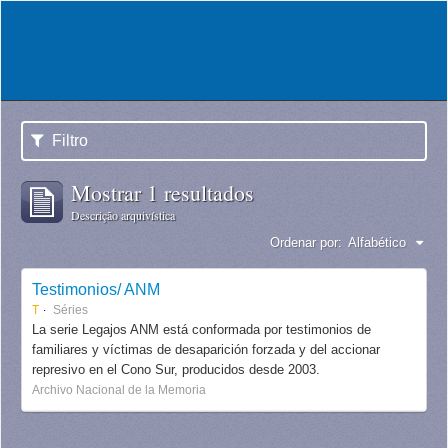
Filtro
Mostrar 1 resultados
Descrição arquivística
Ordenar por:
Alfabético
Testimonios/ ANM
T
Séries
La serie Legajos ANM está conformada por testimonios de
familiares y víctimas de desaparición forzada y del accionar
represivo en el Cono Sur, producidos desde 2003.
Archivo Nacional de la Memoria