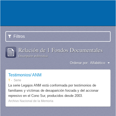
Filtros
Relación de 1 Fondos Documentales
Descripción archivística
Ordenar por:
Alfabético
Testimonios/ ANM
T
Serie
La serie Legajos ANM está conformada por testimonios de
familiares y víctimas de desaparición forzada y del accionar
represivo en el Cono Sur, producidos desde 2003.
Archivo Nacional de la Memoria