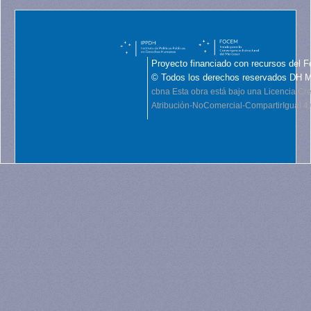
Proyecto financiado con recursos del F
© Todos los derechos reservados DH 
cbna
Esta obra está bajo una Licencia C
Atribución-NoComercial-CompartirIgual 4.0