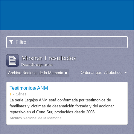
Filtro
Mostrar 1 resultados
Descrição arquivística
Ordenar por:
Alfabético
Archivo Nacional de la Memoria
Testimonios/ ANM
T
Séries
La serie Legajos ANM está conformada por testimonios de
familiares y víctimas de desaparición forzada y del accionar
represivo en el Cono Sur, producidos desde 2003.
Archivo Nacional de la Memoria