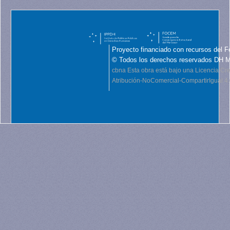
Proyecto financiado con recursos del F
© Todos los derechos reservados DH 
cbna
Esta obra está bajo una Licencia C
Atribución-NoComercial-CompartirIgual 4.0