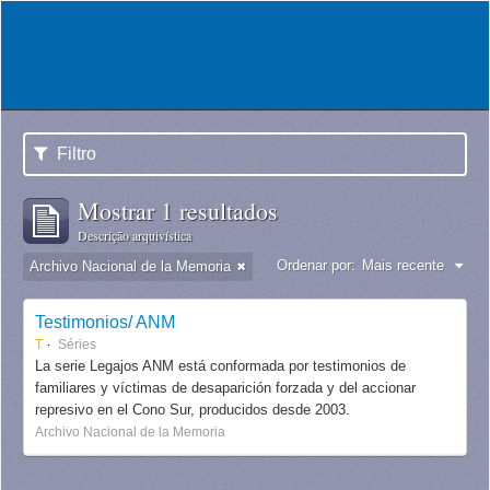
Filtro
Mostrar 1 resultados
Descrição arquivística
Ordenar por:
Mais recente
Archivo Nacional de la Memoria
Testimonios/ ANM
T
Séries
La serie Legajos ANM está conformada por testimonios de
familiares y víctimas de desaparición forzada y del accionar
represivo en el Cono Sur, producidos desde 2003.
Archivo Nacional de la Memoria