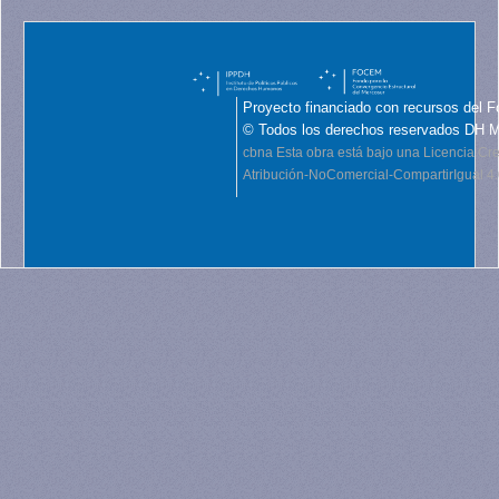
Proyecto financiado con recursos del F
© Todos los derechos reservados DH 
cbna
Esta obra está bajo una Licencia C
Atribución-NoComercial-CompartirIgual 4.0