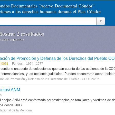
Fondos Documentales “Acervo Documental Cóndor”
aciones a los derechos humanos durante el Plan Cóndor
ostrar 2 resultados
scrição arquivística
ación de Promoción y Defensa de los Derechos del Pueblo 
 0031
Fundos
1974 - 1977
 contiene una serie de colecciones que dan cuenta de las acciones de la CODE
 internacionales, y las acciones judiciales. Pueden encontrarse actas, boletin
ión de Promoción y Defensa de los Derechos del Pueblo - CODEPU***
onios/ ANM
es
 Legajos ANM está conformada por testimonios de familiares y víctimas de des
dos desde 2003.
Nacional de la Memoria