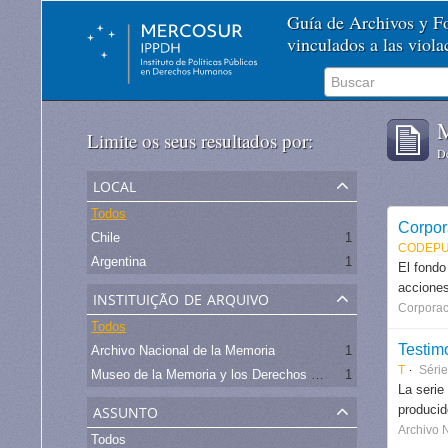
Guía de Archivos y 
vinculados a las viol
M
Limite os seus resultados por:
De
local
Todos
Corpor
Chile
1
CODEPU
Argentina
1
El fondo
acciones
instituição de arquivo
Corporac
Todos
Testim
Archivo Nacional de la Memoria
1
T
Séri
Museo de la Memoria y los Derechos Humanos - Chile
1
La serie
assunto
produci
Archivo 
Todos