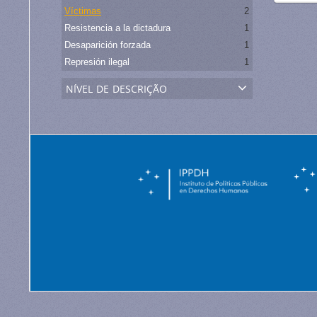
Víctimas
2
Resistencia a la dictadura
1
Desaparición forzada
1
Represión ilegal
1
nível de descrição