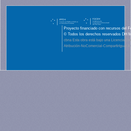
Proyecto financiado con recursos del F
© Todos los derechos reservados DH 
cbna
Esta obra está bajo una Licencia C
Atribución-NoComercial-CompartirIgual 4.0