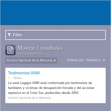
Filtro
Mostrar 1 resultados
Descrição arquivística
Ordenar por:
Alfabético
Archivo Nacional de la Memoria
Testimonios/ ANM
T
Séries
La serie Legajos ANM está conformada por testimonios de
familiares y víctimas de desaparición forzada y del accionar
represivo en el Cono Sur, producidos desde 2003.
Archivo Nacional de la Memoria