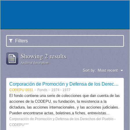
Filters
Showing 2 results
Archival description
Sort by:
Most recent
Corporación de Promoción y Defensa de los Derechos del Pueblo CODEPU
CODEPU 0031
Fonds
1974 - 1977
El fondo contiene una serie de colecciones que dan cuenta de las
acciones de la CODEPU, su fundación, la resistencia a la
dictadura, las acciones internacionales, y las acciones judiciales.
Pueden encontrarse actas, boletines,a fiches, entrevistas...
Corporación de Promoción y Defensa de los Derechos del Pueblo -
CODEPU***