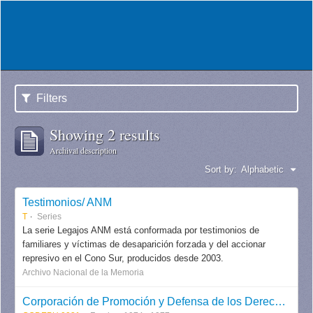
Filters
Showing 2 results
Archival description
Sort by:
Alphabetic
Testimonios/ ANM
T
Series
La serie Legajos ANM está conformada por testimonios de
familiares y víctimas de desaparición forzada y del accionar
represivo en el Cono Sur, producidos desde 2003.
Archivo Nacional de la Memoria
Corporación de Promoción y Defensa de los Derechos del Pueblo CODEPU