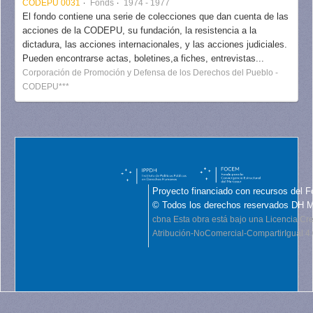
CODEPU 0031
Fonds
1974 - 1977
El fondo contiene una serie de colecciones que dan cuenta de las
acciones de la CODEPU, su fundación, la resistencia a la
dictadura, las acciones internacionales, y las acciones judiciales.
Pueden encontrarse actas, boletines,a fiches, entrevistas...
Corporación de Promoción y Defensa de los Derechos del Pueblo -
CODEPU***
Proyecto financiado con recursos del F
© Todos los derechos reservados DH 
cbna
Esta obra está bajo una Licencia C
Atribución-NoComercial-CompartirIgual 4.0