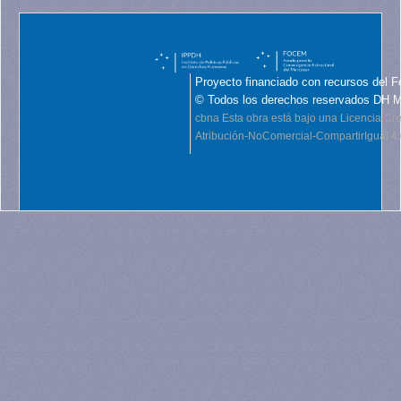
Proyecto financiado con recursos del F
© Todos los derechos reservados DH 
cbna
Esta obra está bajo una Licencia C
Atribución-NoComercial-CompartirIgual 4.0