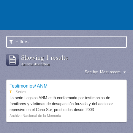
Filters
Showing 1 results
Archival description
Sort by:
Most recent
Testimonios/ ANM
T
Series
La serie Legajos ANM está conformada por testimonios de
familiares y víctimas de desaparición forzada y del accionar
represivo en el Cono Sur, producidos desde 2003.
Archivo Nacional de la Memoria