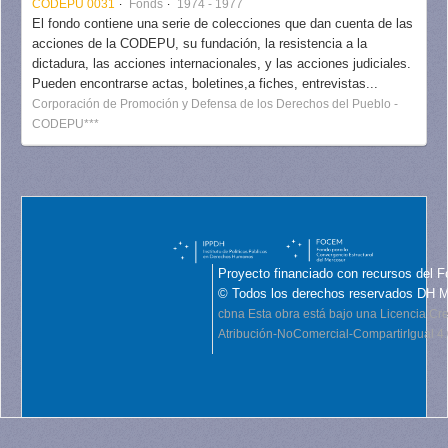
CODEPU 0031
Fonds
1974 - 1977
El fondo contiene una serie de colecciones que dan cuenta de las
acciones de la CODEPU, su fundación, la resistencia a la
dictadura, las acciones internacionales, y las acciones judiciales.
Pueden encontrarse actas, boletines,a fiches, entrevistas...
Corporación de Promoción y Defensa de los Derechos del Pueblo -
CODEPU***
Proyecto financiado con recursos del F
© Todos los derechos reservados DH 
cbna
Esta obra está bajo una Licencia C
Atribución-NoComercial-CompartirIgual 4.0