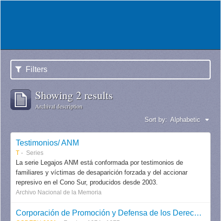
Filters
Showing 2 results
Archival description
Sort by:
Alphabetic
Testimonios/ ANM
T
Series
La serie Legajos ANM está conformada por testimonios de
familiares y víctimas de desaparición forzada y del accionar
represivo en el Cono Sur, producidos desde 2003.
Archivo Nacional de la Memoria
Corporación de Promoción y Defensa de los Derechos del Pueblo CODEPU