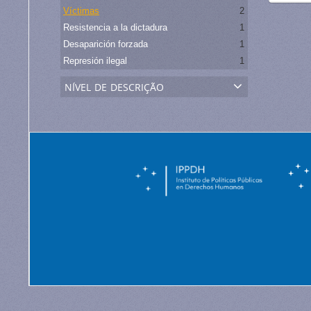
Víctimas
2
Resistencia a la dictadura
1
Desaparición forzada
1
Represión ilegal
1
nível de descrição