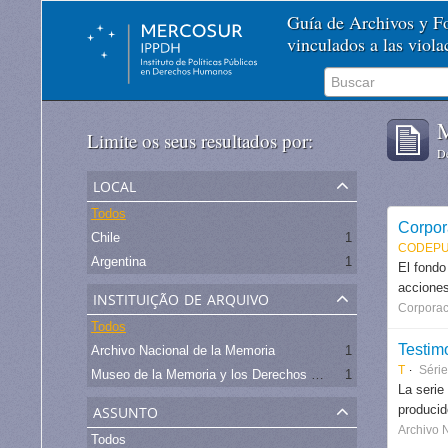
Guía de Archivos y 
vinculados a las viol
M
Limite os seus resultados por:
De
local
Todos
Corpor
Chile
1
CODEPU
Argentina
1
El fondo
acciones
instituição de arquivo
Corporac
Todos
Testim
Archivo Nacional de la Memoria
1
T
Séri
Museo de la Memoria y los Derechos Humanos - Chile
1
La serie
assunto
produci
Archivo 
Todos