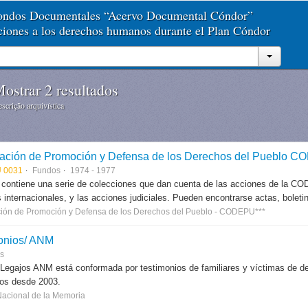
Fondos Documentales “Acervo Documental Cóndor”
aciones a los derechos humanos durante el Plan Cóndor
ostrar 2 resultados
scrição arquivística
ación de Promoción y Defensa de los Derechos del Pueblo 
 0031
Fundos
1974 - 1977
 contiene una serie de colecciones que dan cuenta de las acciones de la CODE
 internacionales, y las acciones judiciales. Pueden encontrarse actas, boletin
ión de Promoción y Defensa de los Derechos del Pueblo - CODEPU***
onios/ ANM
es
 Legajos ANM está conformada por testimonios de familiares y víctimas de des
dos desde 2003.
Nacional de la Memoria