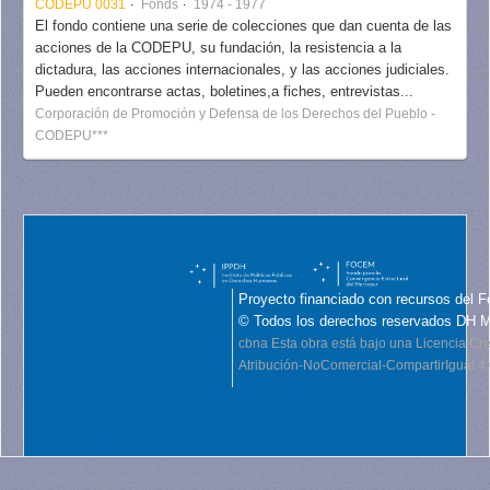
CODEPU 0031
Fonds
1974 - 1977
El fondo contiene una serie de colecciones que dan cuenta de las
acciones de la CODEPU, su fundación, la resistencia a la
dictadura, las acciones internacionales, y las acciones judiciales.
Pueden encontrarse actas, boletines,a fiches, entrevistas...
Corporación de Promoción y Defensa de los Derechos del Pueblo -
CODEPU***
Proyecto financiado con recursos del F
© Todos los derechos reservados DH 
cbna
Esta obra está bajo una Licencia C
Atribución-NoComercial-CompartirIgual 4.0