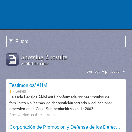
Filters
Showing 2 results
Archival description
Sort by:
Alphabetic
Testimonios/ ANM
T
Series
La serie Legajos ANM está conformada por testimonios de
familiares y víctimas de desaparición forzada y del accionar
represivo en el Cono Sur, producidos desde 2003.
Archivo Nacional de la Memoria
Corporación de Promoción y Defensa de los Derechos del Pueblo CODEPU