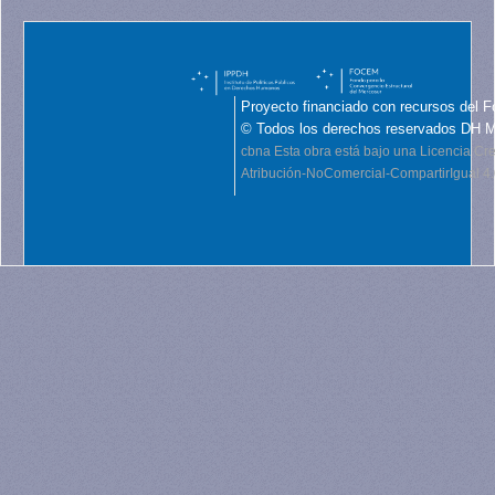
Proyecto financiado con recursos del F
© Todos los derechos reservados DH 
cbna
Esta obra está bajo una Licencia C
Atribución-NoComercial-CompartirIgual 4.0