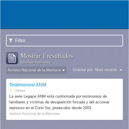
Filtro
Mostrar 1 resultados
Descrição arquivística
Ordenar por:
Mais recente
Archivo Nacional de la Memoria
Testimonios/ ANM
T
Séries
La serie Legajos ANM está conformada por testimonios de
familiares y víctimas de desaparición forzada y del accionar
represivo en el Cono Sur, producidos desde 2003.
Archivo Nacional de la Memoria