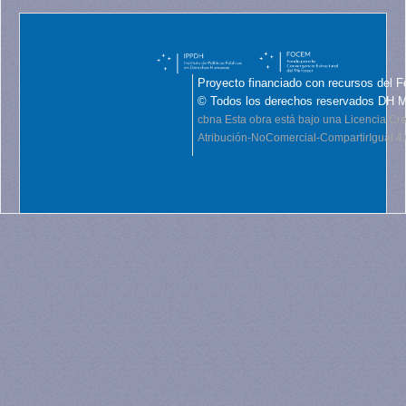
Proyecto financiado con recursos del F
© Todos los derechos reservados DH 
cbna
Esta obra está bajo una Licencia C
Atribución-NoComercial-CompartirIgual 4.0