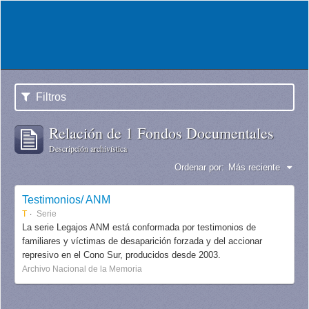
Filtros
Relación de 1 Fondos Documentales
Descripción archivística
Ordenar por:
Más reciente
Testimonios/ ANM
T
Serie
La serie Legajos ANM está conformada por testimonios de
familiares y víctimas de desaparición forzada y del accionar
represivo en el Cono Sur, producidos desde 2003.
Archivo Nacional de la Memoria