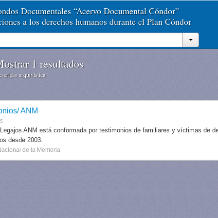
Fondos Documentales “Acervo Documental Cóndor”
aciones a los derechos humanos durante el Plan Cóndor
ostrar 1 resultados
scrição arquivística
onios/ ANM
es
 Legajos ANM está conformada por testimonios de familiares y víctimas de des
dos desde 2003.
Nacional de la Memoria