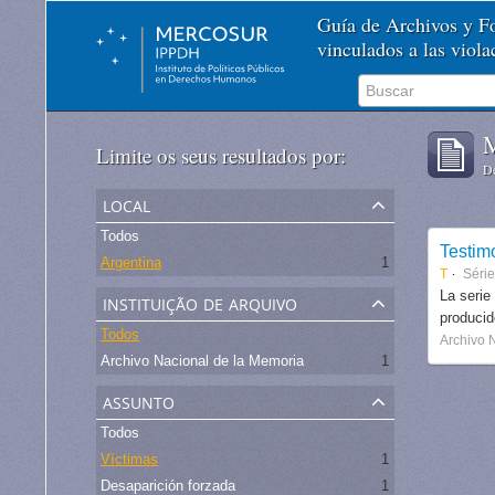
Guía de Archivos y 
vinculados a las viol
M
Limite os seus resultados por:
De
local
Todos
Testim
Argentina
1
T
Séri
instituição de arquivo
La serie
produci
Todos
Archivo 
Archivo Nacional de la Memoria
1
assunto
Todos
Víctimas
1
Desaparición forzada
1