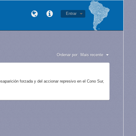
Entrar
Ordenar por:
Mais recente
aparición forzada y del accionar represivo en el Cono Sur,