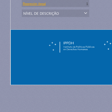
Represión ilegal
1
nível de descrição