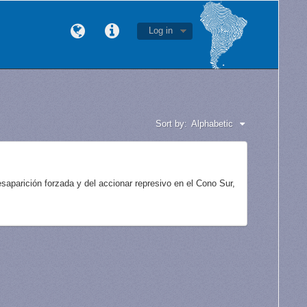
Log in
Sort by:
Alphabetic
aparición forzada y del accionar represivo en el Cono Sur,