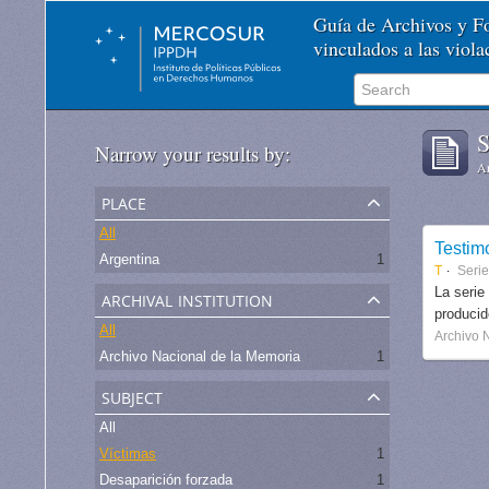
Guía de Archivos y 
vinculados a las viol
S
Narrow your results by:
Ar
place
All
Testim
Argentina
1
T
Seri
archival institution
La serie
produci
All
Archivo 
Archivo Nacional de la Memoria
1
subject
All
Víctimas
1
Desaparición forzada
1