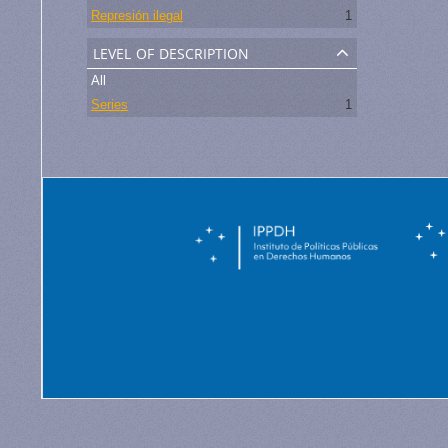
Represión ilegal
1
level of description
All
Series
1