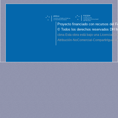
Proyecto financiado con recursos del F
© Todos los derechos reservados DH 
cbna
Esta obra está bajo una Licencia C
Atribución-NoComercial-CompartirIgual 4.0