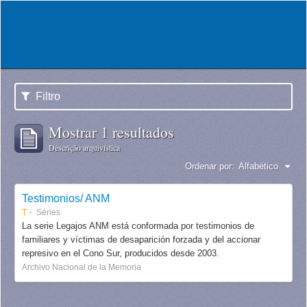
Filtro
Mostrar 1 resultados
Descrição arquivística
Ordenar por:
Alfabético
Testimonios/ ANM
T
Séries
La serie Legajos ANM está conformada por testimonios de
familiares y víctimas de desaparición forzada y del accionar
represivo en el Cono Sur, producidos desde 2003.
Archivo Nacional de la Memoria