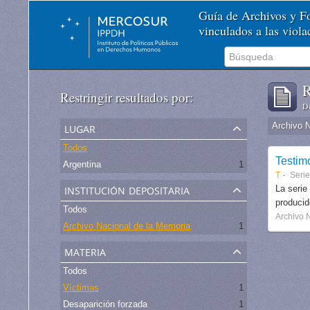
Guía de Archivos y 
vinculados a las viol
R
Restringir resultados por:
De
lugar
Archivo 
Todos
Testim
Argentina
1
T
Serie
institución depositaria
La serie
produci
Todos
Archivo 
Archivo Nacional de la Memoria
1
materia
Todos
Víctimas
1
Desaparición forzada
1