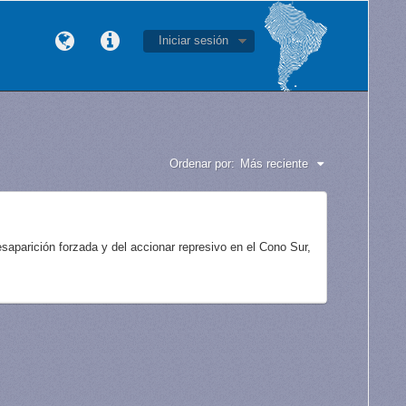
Iniciar sesión
Ordenar por:
Más reciente
aparición forzada y del accionar represivo en el Cono Sur,