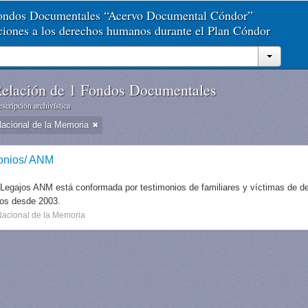
Fondos Documentales “Acervo Documental Cóndor”
aciones a los derechos humanos durante el Plan Cóndor
elación de 1 Fondos Documentales
scripción archivística
Nacional de la Memoria
onios/ ANM
 Legajos ANM está conformada por testimonios de familiares y víctimas de des
dos desde 2003.
Nacional de la Memoria