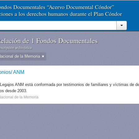
Fondos Documentales “Acervo Documental Cóndor”
aciones a los derechos humanos durante el Plan Cóndor
elación de 1 Fondos Documentales
scripción archivística
Nacional de la Memoria
onios/ ANM
 Legajos ANM está conformada por testimonios de familiares y víctimas de des
dos desde 2003.
Nacional de la Memoria