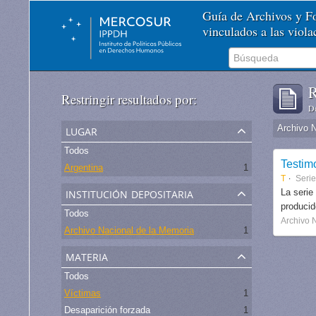
Guía de Archivos y 
vinculados a las viol
R
Restringir resultados por:
De
lugar
Archivo 
Todos
Testim
Argentina
1
T
Serie
institución depositaria
La serie
produci
Todos
Archivo 
Archivo Nacional de la Memoria
1
materia
Todos
Víctimas
1
Desaparición forzada
1