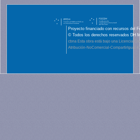
Proyecto financiado con recursos del F
© Todos los derechos reservados DH 
cbna
Esta obra está bajo una Licencia C
Atribución-NoComercial-CompartirIgual 4.0