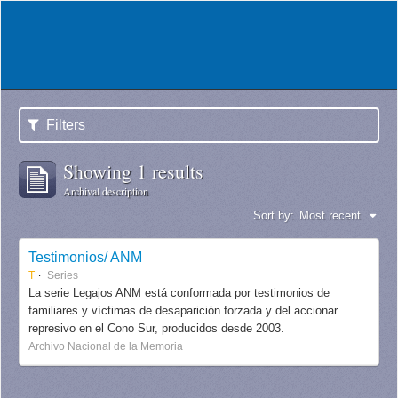
Filters
Showing 1 results
Archival description
Sort by:
Most recent
Testimonios/ ANM
T
Series
La serie Legajos ANM está conformada por testimonios de
familiares y víctimas de desaparición forzada y del accionar
represivo en el Cono Sur, producidos desde 2003.
Archivo Nacional de la Memoria