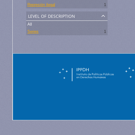
Represión ilegal
1
level of description
All
Series
1