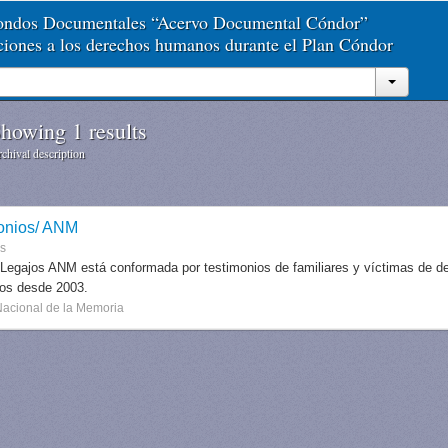
Fondos Documentales “Acervo Documental Cóndor”
aciones a los derechos humanos durante el Plan Cóndor
howing 1 results
chival description
onios/ ANM
es
 Legajos ANM está conformada por testimonios de familiares y víctimas de des
dos desde 2003.
Nacional de la Memoria