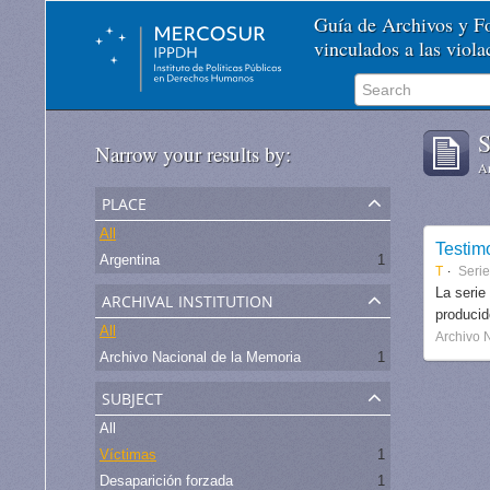
Guía de Archivos y 
vinculados a las viol
S
Narrow your results by:
Ar
place
All
Testim
Argentina
1
T
Seri
archival institution
La serie
produci
All
Archivo 
Archivo Nacional de la Memoria
1
subject
All
Víctimas
1
Desaparición forzada
1