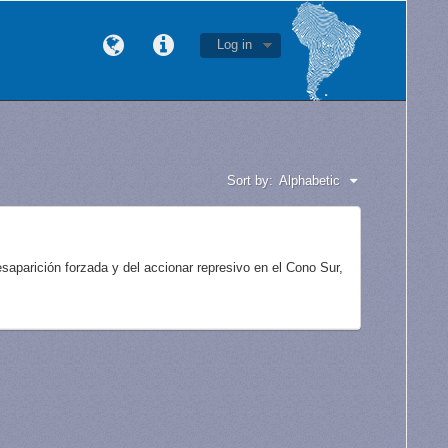
Log in
Sort by:
Alphabetic
aparición forzada y del accionar represivo en el Cono Sur,