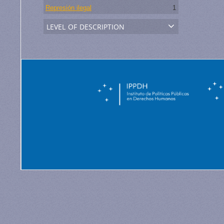
Represión ilegal
1
level of description