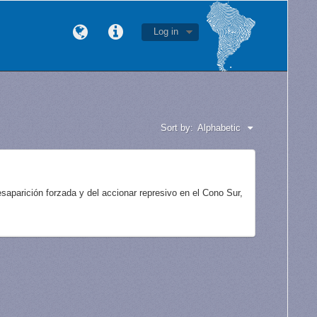
Log in
Sort by:
Alphabetic
aparición forzada y del accionar represivo en el Cono Sur,