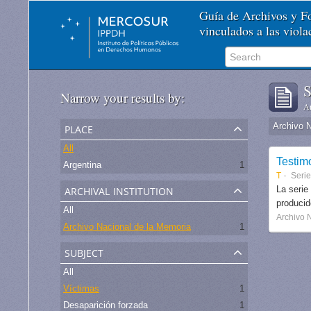
Guía de Archivos y 
vinculados a las viol
S
Narrow your results by:
Ar
place
Archivo 
All
Testim
Argentina
1
T
Seri
archival institution
La serie
produci
All
Archivo 
Archivo Nacional de la Memoria
1
subject
All
Víctimas
1
Desaparición forzada
1