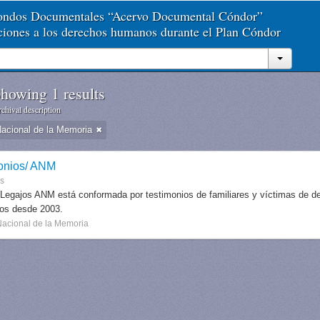
Fondos Documentales “Acervo Documental Cóndor”
aciones a los derechos humanos durante el Plan Cóndor
howing 1 results
chival description
Nacional de la Memoria
onios/ ANM
es
 Legajos ANM está conformada por testimonios de familiares y víctimas de des
dos desde 2003.
Nacional de la Memoria