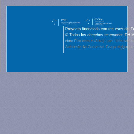
Proyecto financiado con recursos del F
© Todos los derechos reservados DH 
cbna
Esta obra está bajo una Licencia C
Atribución-NoComercial-CompartirIgual 4.0