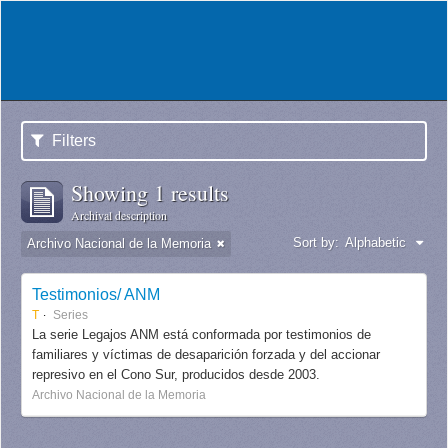
Filters
Showing 1 results
Archival description
Sort by:
Alphabetic
Archivo Nacional de la Memoria
Testimonios/ ANM
T
Series
La serie Legajos ANM está conformada por testimonios de
familiares y víctimas de desaparición forzada y del accionar
represivo en el Cono Sur, producidos desde 2003.
Archivo Nacional de la Memoria