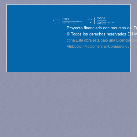
Proyecto financiado con recursos del F
© Todos los derechos reservados DH 
cbna
Esta obra está bajo una Licencia C
Atribución-NoComercial-CompartirIgual 4.0