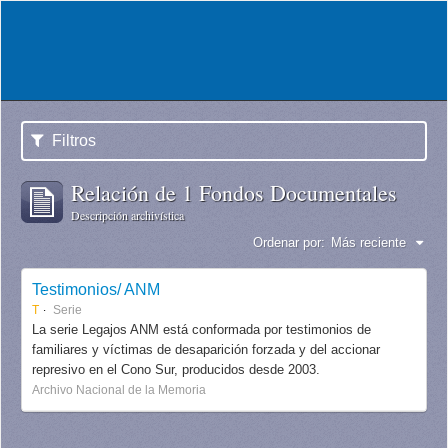
Filtros
Relación de 1 Fondos Documentales
Descripción archivística
Ordenar por:
Más reciente
Testimonios/ ANM
T
Serie
La serie Legajos ANM está conformada por testimonios de
familiares y víctimas de desaparición forzada y del accionar
represivo en el Cono Sur, producidos desde 2003.
Archivo Nacional de la Memoria