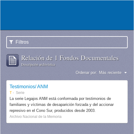
Filtros
Relación de 1 Fondos Documentales
Descripción archivística
Ordenar por:
Más reciente
Testimonios/ ANM
T
Serie
La serie Legajos ANM está conformada por testimonios de
familiares y víctimas de desaparición forzada y del accionar
represivo en el Cono Sur, producidos desde 2003.
Archivo Nacional de la Memoria