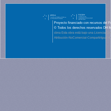
Proyecto financiado con recursos del F
© Todos los derechos reservados DH 
cbna
Esta obra está bajo una Licencia C
Atribución-NoComercial-CompartirIgual 4.0