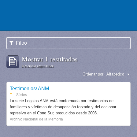
Filtro
Mostrar 1 resultados
Descrição arquivística
Ordenar por:
Alfabético
Testimonios/ ANM
T
Séries
La serie Legajos ANM está conformada por testimonios de
familiares y víctimas de desaparición forzada y del accionar
represivo en el Cono Sur, producidos desde 2003.
Archivo Nacional de la Memoria