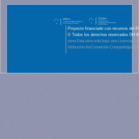
Proyecto financiado con recursos del F
© Todos los derechos reservados DH 
cbna
Esta obra está bajo una Licencia C
Atribución-NoComercial-CompartirIgual 4.0