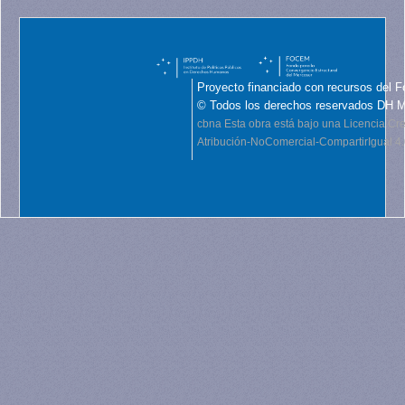
Proyecto financiado con recursos del F
© Todos los derechos reservados DH 
cbna
Esta obra está bajo una Licencia C
Atribución-NoComercial-CompartirIgual 4.0