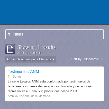
Filters
Showing 1 results
Archival description
Sort by:
Alphabetic
Archivo Nacional de la Memoria
Testimonios/ ANM
T
Series
La serie Legajos ANM está conformada por testimonios de
familiares y víctimas de desaparición forzada y del accionar
represivo en el Cono Sur, producidos desde 2003.
Archivo Nacional de la Memoria