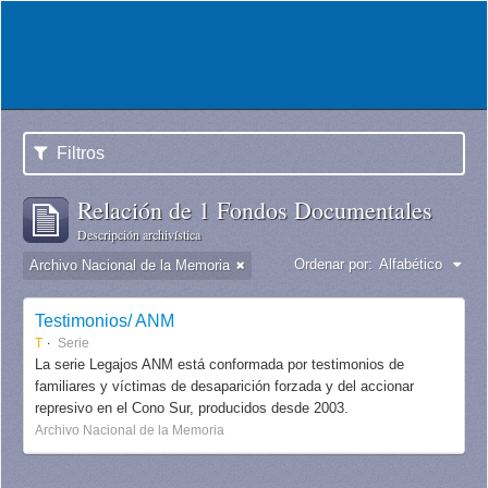
Filtros
Relación de 1 Fondos Documentales
Descripción archivística
Ordenar por:
Alfabético
Archivo Nacional de la Memoria
Testimonios/ ANM
T
Serie
La serie Legajos ANM está conformada por testimonios de
familiares y víctimas de desaparición forzada y del accionar
represivo en el Cono Sur, producidos desde 2003.
Archivo Nacional de la Memoria