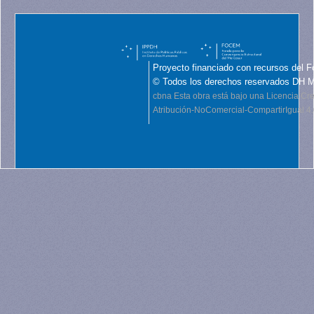
Proyecto financiado con recursos del F
© Todos los derechos reservados DH 
cbna
Esta obra está bajo una Licencia C
Atribución-NoComercial-CompartirIgual 4.0