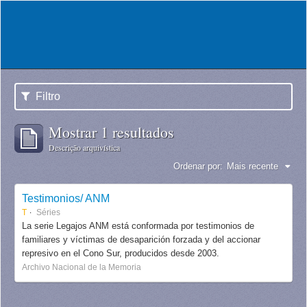
Filtro
Mostrar 1 resultados
Descrição arquivística
Ordenar por:
Mais recente
Testimonios/ ANM
T
Séries
La serie Legajos ANM está conformada por testimonios de
familiares y víctimas de desaparición forzada y del accionar
represivo en el Cono Sur, producidos desde 2003.
Archivo Nacional de la Memoria