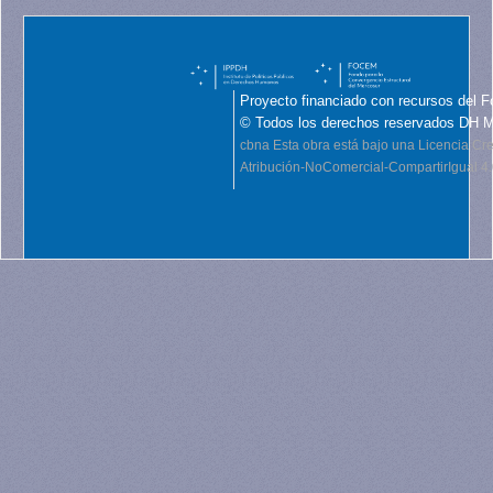
Proyecto financiado con recursos del F
© Todos los derechos reservados DH 
cbna
Esta obra está bajo una Licencia C
Atribución-NoComercial-CompartirIgual 4.0