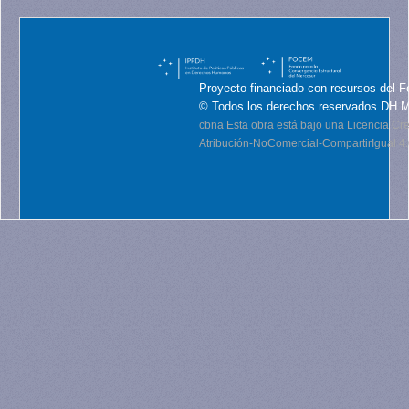
Proyecto financiado con recursos del F
© Todos los derechos reservados DH 
cbna
Esta obra está bajo una Licencia C
Atribución-NoComercial-CompartirIgual 4.0