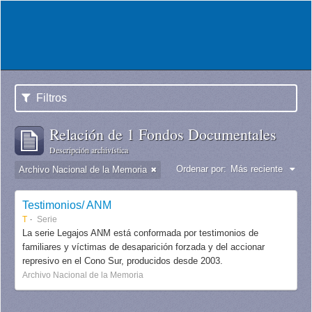
Filtros
Relación de 1 Fondos Documentales
Descripción archivística
Ordenar por:
Más reciente
Archivo Nacional de la Memoria
Testimonios/ ANM
T
Serie
La serie Legajos ANM está conformada por testimonios de
familiares y víctimas de desaparición forzada y del accionar
represivo en el Cono Sur, producidos desde 2003.
Archivo Nacional de la Memoria