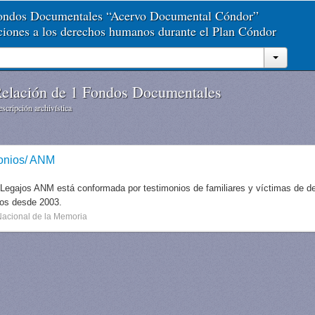
Fondos Documentales “Acervo Documental Cóndor”
aciones a los derechos humanos durante el Plan Cóndor
elación de 1 Fondos Documentales
scripción archivística
onios/ ANM
 Legajos ANM está conformada por testimonios de familiares y víctimas de des
dos desde 2003.
Nacional de la Memoria