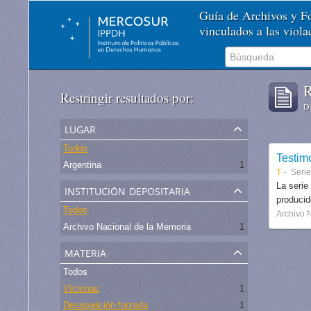
Guía de Archivos y 
vinculados a las viol
R
Restringir resultados por:
De
lugar
Todos
Testim
Argentina
1
T
Serie
institución depositaria
La serie
produci
Todos
Archivo 
Archivo Nacional de la Memoria
1
materia
Todos
Víctimas
1
Desaparición forzada
1