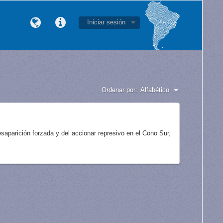
Iniciar sesión
Ordenar por:
Alfabético
aparición forzada y del accionar represivo en el Cono Sur,