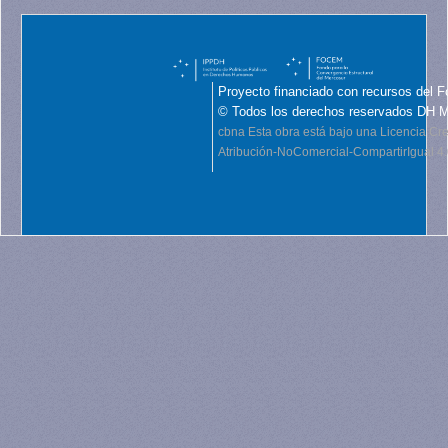
Proyecto financiado con recursos del F
© Todos los derechos reservados DH 
cbna
Esta obra está bajo una Licencia C
Atribución-NoComercial-CompartirIgual 4.0