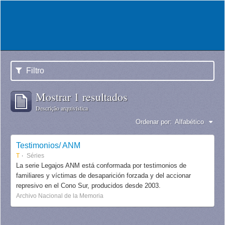
Filtro
Mostrar 1 resultados
Descrição arquivística
Ordenar por:
Alfabético
Testimonios/ ANM
T
Séries
La serie Legajos ANM está conformada por testimonios de
familiares y víctimas de desaparición forzada y del accionar
represivo en el Cono Sur, producidos desde 2003.
Archivo Nacional de la Memoria