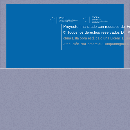
Proyecto financiado con recursos del F
© Todos los derechos reservados DH 
cbna
Esta obra está bajo una Licencia C
Atribución-NoComercial-CompartirIgual 4.0