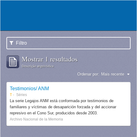
Filtro
Mostrar 1 resultados
Descrição arquivística
Ordenar por:
Mais recente
Testimonios/ ANM
T
Séries
La serie Legajos ANM está conformada por testimonios de
familiares y víctimas de desaparición forzada y del accionar
represivo en el Cono Sur, producidos desde 2003.
Archivo Nacional de la Memoria