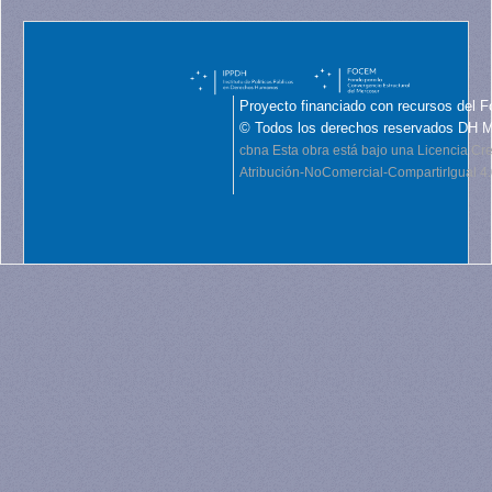
Proyecto financiado con recursos del F
© Todos los derechos reservados DH 
cbna
Esta obra está bajo una Licencia C
Atribución-NoComercial-CompartirIgual 4.0