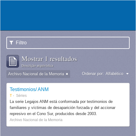
Filtro
Mostrar 1 resultados
Descrição arquivística
Ordenar por:
Alfabético
Archivo Nacional de la Memoria
Testimonios/ ANM
T
Séries
La serie Legajos ANM está conformada por testimonios de
familiares y víctimas de desaparición forzada y del accionar
represivo en el Cono Sur, producidos desde 2003.
Archivo Nacional de la Memoria