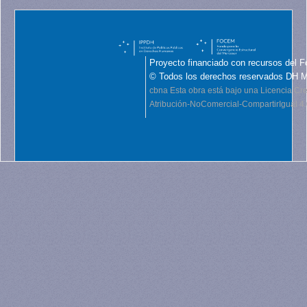
Proyecto financiado con recursos del F
© Todos los derechos reservados DH 
cbna
Esta obra está bajo una Licencia C
Atribución-NoComercial-CompartirIgual 4.0