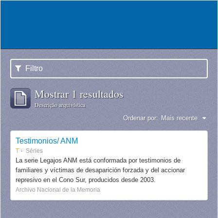
Filtro
Mostrar 1 resultados
Descrição arquivística
Ordenar por:
Mais recente
Testimonios/ ANM
T
Séries
La serie Legajos ANM está conformada por testimonios de
familiares y víctimas de desaparición forzada y del accionar
represivo en el Cono Sur, producidos desde 2003.
Archivo Nacional de la Memoria