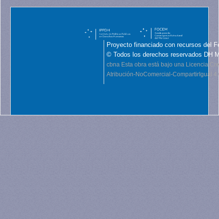
Proyecto financiado con recursos del F
© Todos los derechos reservados DH 
cbna
Esta obra está bajo una Licencia C
Atribución-NoComercial-CompartirIgual 4.0