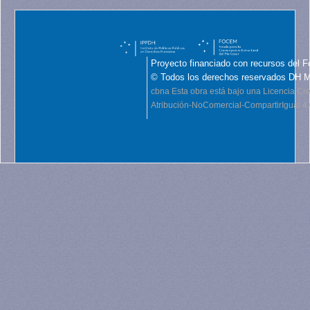
Proyecto financiado con recursos del F
© Todos los derechos reservados DH 
cbna
Esta obra está bajo una Licencia C
Atribución-NoComercial-CompartirIgual 4.0