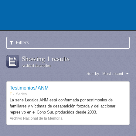
Filters
Showing 1 results
Archival description
Sort by:
Most recent
Testimonios/ ANM
T
Series
La serie Legajos ANM está conformada por testimonios de
familiares y víctimas de desaparición forzada y del accionar
represivo en el Cono Sur, producidos desde 2003.
Archivo Nacional de la Memoria