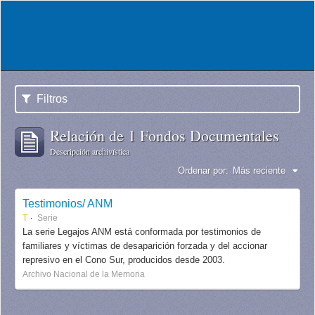
Filtros
Relación de 1 Fondos Documentales
Descripción archivística
Ordenar por:
Más reciente
Testimonios/ ANM
T
Serie
La serie Legajos ANM está conformada por testimonios de
familiares y víctimas de desaparición forzada y del accionar
represivo en el Cono Sur, producidos desde 2003.
Archivo Nacional de la Memoria