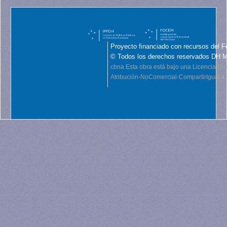
Proyecto financiado con recursos del F
© Todos los derechos reservados DH 
cbna
Esta obra está bajo una Licencia C
Atribución-NoComercial-CompartirIgual 4.0